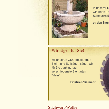
In unserer
G
wir Ihnen u
Schmuckstüc
zu den Bru
Wir sägen für Sie!
Mit unseren CNC-gesteuerten
Stein- und Seilsägen sägen wir
für Sie punktgenau
verschiedenste Steinarten
"klein".
Erfahren Sie mehr
Stichwort-Wolke